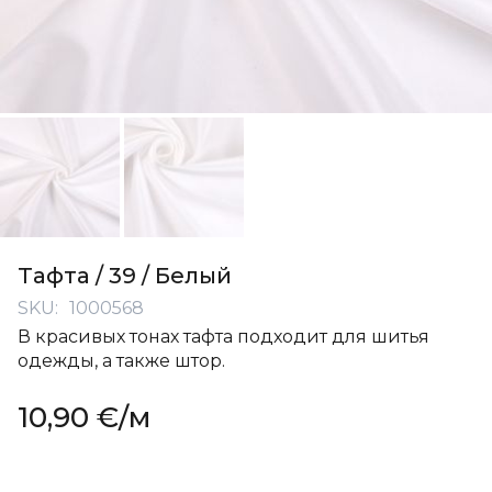
Перейти
к
Tафта / 39 / Белый
началу
SKU
1000568
галереи
В красивых тонах тафта подходит для шитья
изображений
одежды, а также штор.
10,90 €
/м