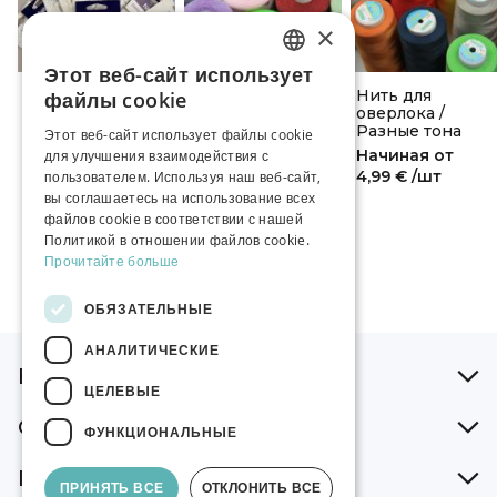
×
Этот веб-сайт использует
ESTONIAN
Машинные иглы
Нить Hard /
Нить для
файлы cookie
HABICO
Разные тона
оверлока /
RUSSIAN
Разные тона
Этот веб-сайт использует файлы cookie
Начиная от
Начиная от
Начиная от
для улучшения взаимодействия с
ENGLISH
4,29 €
/пак
1,79 €
/шт
4,99 €
/шт
пользователем. Используя наш веб-сайт,
вы соглашаетесь на использование всех
файлов cookie в соответствии с нашей
Политикой в ​​отношении файлов cookie.
Прочитайте больше
ОБЯЗАТЕЛЬНЫЕ
АНАЛИТИЧЕСКИЕ
В помощь при заказе
ЦЕЛЕВЫЕ
О нашей компании
ФУНКЦИОНАЛЬНЫЕ
Поддержка
ПРИНЯТЬ ВСЕ
ОТКЛОНИТЬ ВСЕ