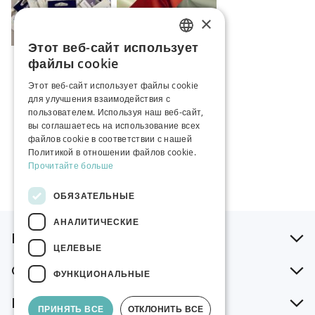
×
Этот веб-сайт использует
ESTONIAN
Машинные иглы
Вискозная
файлы cookie
HABICO
подкладка /
RUSSIAN
Разные тона
Этот веб-сайт использует файлы cookie
Начиная от
Начиная от
для улучшения взаимодействия с
ENGLISH
4,29 €
/пак
12,90 €
/м
пользователем. Используя наш веб-сайт,
вы соглашаетесь на использование всех
файлов cookie в соответствии с нашей
Политикой в ​​отношении файлов cookie.
Прочитайте больше
ОБЯЗАТЕЛЬНЫЕ
АНАЛИТИЧЕСКИЕ
В помощь при заказе
ЦЕЛЕВЫЕ
О нашей компании
ФУНКЦИОНАЛЬНЫЕ
Поддержка
ПРИНЯТЬ ВСЕ
ОТКЛОНИТЬ ВСЕ