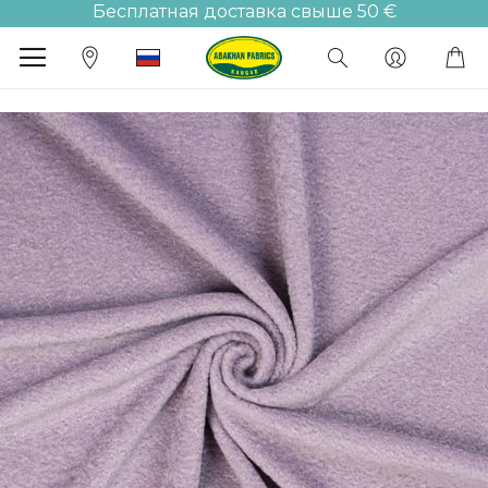
Бесплатная доставка свыше 50 €
М
Пропустить
и
перейти
к
галереям
изображений