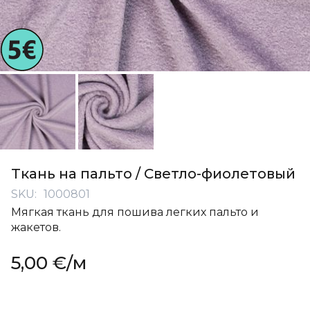
Перейти
к
Ткань на пальто / Светло-фиолетовый
началу
SKU
1000801
галереи
Мягкая ткань для пошива легких пальто и
изображений
жакетов.
5,00 €
/м