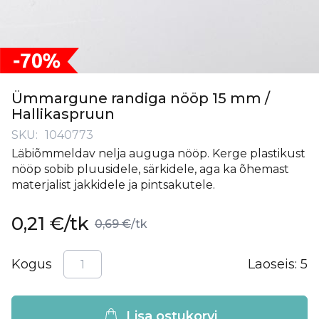
Skip
to
Ümmargune randiga nööp 15 mm /
the
Hallikaspruun
beginning
SKU
1040773
of
Läbiõmmeldav nelja auguga nööp. Kerge plastikust
the
nööp sobib pluusidele, särkidele, aga ka õhemast
images
materjalist jakkidele ja pintsakutele.
gallery
Soodushind
0,21 €
/tk
0,69 €
/tk
Kogus
Laoseis:
5
Lisa ostukorvi