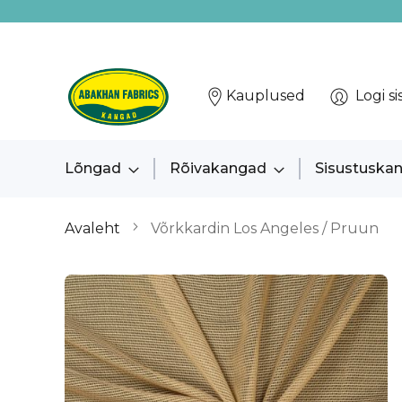
Kauplused
Logi si
Lõngad
Rõivakangad
Sisustuska
Avaleht
Võrkkardin Los Angeles / Pruun
Skip
to
the
end
of
the
images