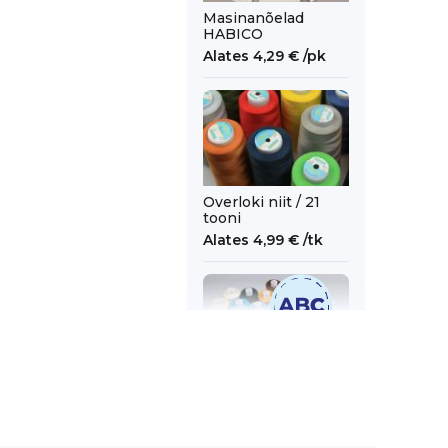
Masinanõelad
HABICO
Alates
4,29 €
/pk
Overloki niit / 21
tooni
Alates
4,99 €
/tk
Õmblusniit
MOON / 48 tooni
Alates
2,99 €
/tk