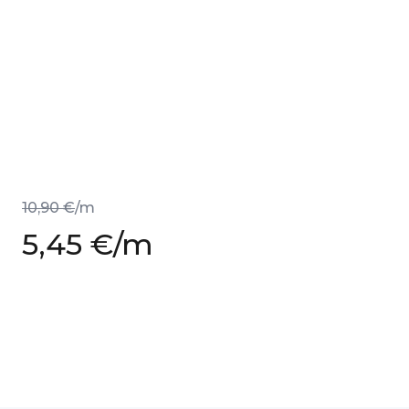
10,90 €
/m
5,45 €
/m
Soodushind