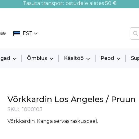
Tasuta transport ostudele alates 50 €
sse
EST
ngad
Õmblus
Käsitöö
Peod
Su
Võrkkardin Los Angeles / Pruun
SKU
1000103
Võrkkardin. Kanga servas raskuspael.