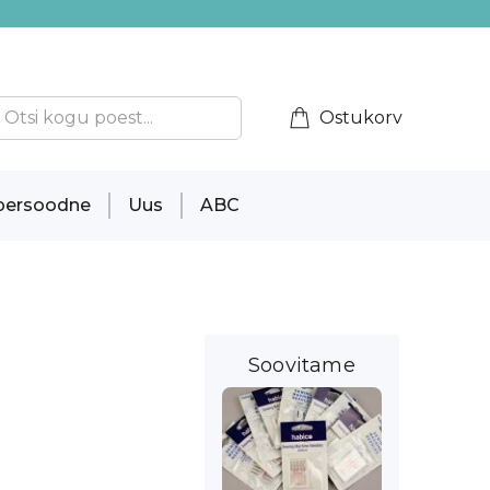
Ostukorv
persoodne
Uus
ABC
Soovitame